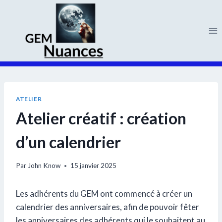
Aller
au
contenu
ATELIER
Atelier créatif : création
d’un calendrier
Par
John Know
15 janvier 2025
Les adhérents du GEM ont commencé à créer un
calendrier des anniversaires, afin de pouvoir fêter
les anniversaires des adhérents qui le souhaitent au