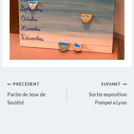
Navigation
PRÉCÉDENT
SUIVANT
Partie de Jeux de
Sortie exposition
de
Société
Pompei a Lyon
l’article