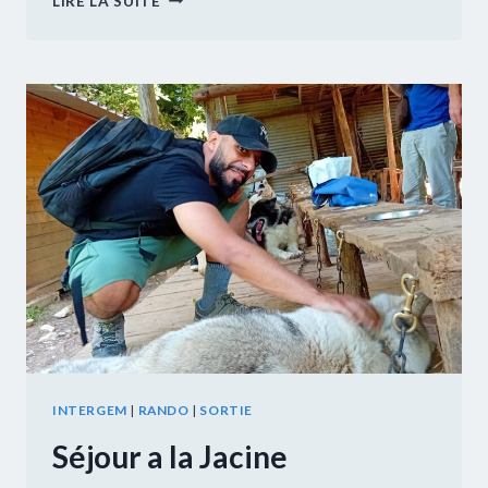
LIRE LA SUITE
DU
GEM
L’ABEILLE
VIE
INTERGEM
|
RANDO
|
SORTIE
Séjour a la Jacine