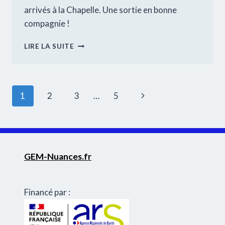
arrivés à la Chapelle. Une sortie en bonne
compagnie !
RANDONNÉE
LIRE LA SUITE
:
LA
CHAPELLE
SAINT
Navigation
Page
1
2
3
…
5
MÉDARD
de
suivante
page
GEM-Nuances.fr
Financé par :