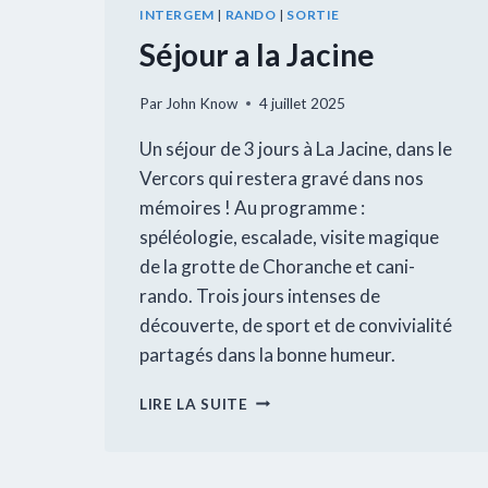
INTERGEM
|
RANDO
|
SORTIE
Séjour a la Jacine
Par
John Know
4 juillet 2025
Un séjour de 3 jours à La Jacine, dans le
Vercors qui restera gravé dans nos
mémoires ! Au programme :
spéléologie, escalade, visite magique
de la grotte de Choranche et cani-
rando. Trois jours intenses de
découverte, de sport et de convivialité
partagés dans la bonne humeur.
SÉJOUR
LIRE LA SUITE
A
LA
JACINE