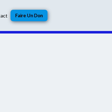
act
Faire Un Don