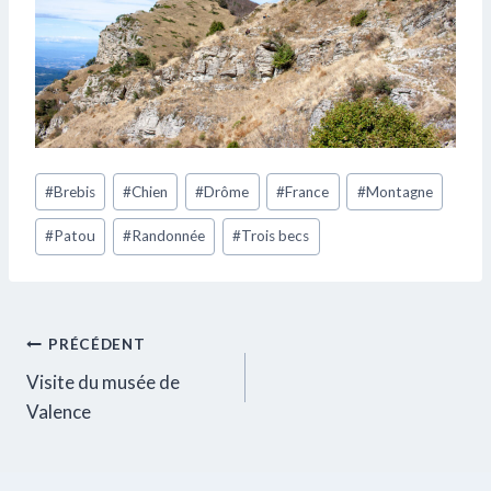
Étiquettes
#
Brebis
#
Chien
#
Drôme
#
France
#
Montagne
de
#
Patou
#
Randonnée
#
Trois becs
la
publication :
Navigation
PRÉCÉDENT
Visite du musée de
de
Valence
l’article