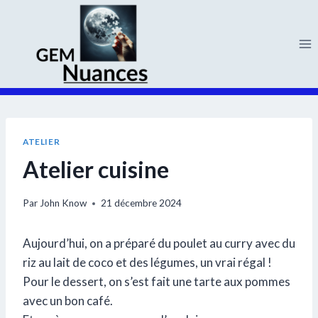
Aller
au
contenu
ATELIER
Atelier cuisine
Par
John Know
21 décembre 2024
Aujourd’hui, on a préparé du poulet au curry avec du
riz au lait de coco et des légumes, un vrai régal !
Pour le dessert, on s’est fait une tarte aux pommes
avec un bon café.