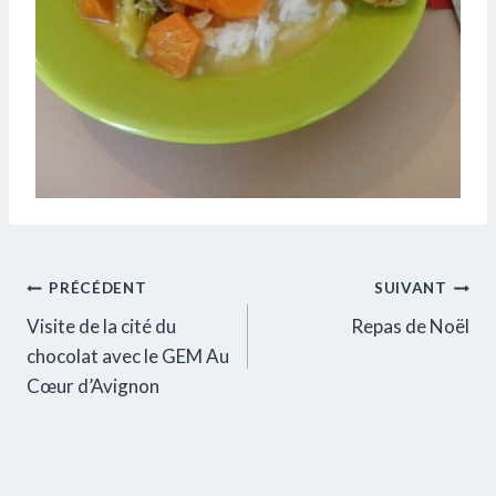
Navigation
PRÉCÉDENT
SUIVANT
Visite de la cité du
Repas de Noël
de
chocolat avec le GEM Au
l’article
Cœur d’Avignon