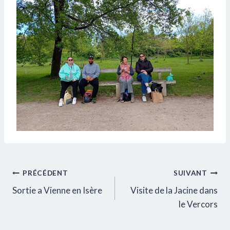
Navigation
PRÉCÉDENT
SUIVANT
Sortie a Vienne en Isère
Visite de la Jacine dans
de
le Vercors
l’article