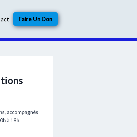
act
Faire Un Don
tions
ions, accompagnés
0h à 18h.