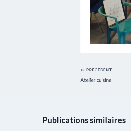
Navigation
PRÉCÉDENT
Atelier cuisine
de
l’article
Publications similaires