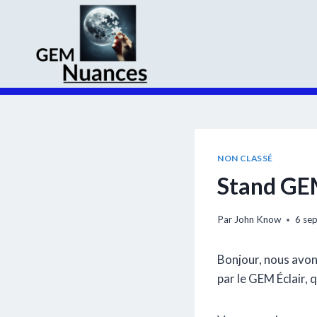
Aller
au
contenu
NON CLASSÉ
Stand GEM
Par
John Know
6 se
Bonjour, nous avon
par le GEM Éclair,