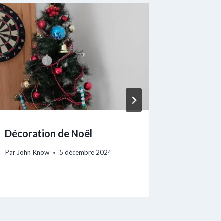
Décoration de Noël
Partie 
Par
John Know
5 décembre 2024
Par
John K