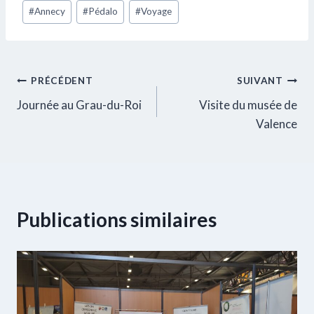
Étiquettes
#
Annecy
#
Pédalo
#
Voyage
de
la
publication :
Navigation
PRÉCÉDENT
SUIVANT
Journée au Grau-du-Roi
Visite du musée de
de
Valence
l’article
Publications similaires