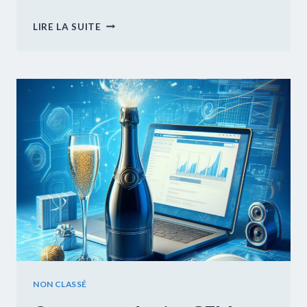
STAND
LIRE LA SUITE
GEM
NUANCES
DU
FORUM
DES
ASSOCIATIONS
NON CLASSÉ