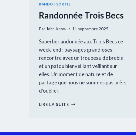
RANDO
|
SORTIE
Randonnée Trois Becs
Par
John Know
11 septembre 2025
Superbe randonnée aux Trois Becs ce
week-end : paysages grandioses,
rencontre avec un troupeau de brebis
et un patou bienveillant veillant sur
elles. Un moment de nature et de
partage que nous ne sommes pas prêts
d’oublier.
RANDONNÉE
LIRE LA SUITE
TROIS
BECS