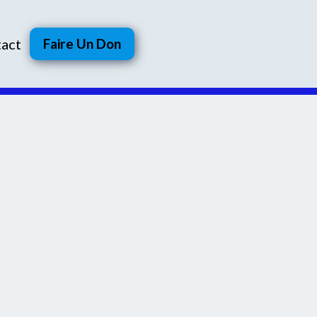
act
Faire Un Don